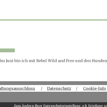
und Touren
Im Juni bin ich mit Rebel Wild and Free und den Hunde
aftungsausschluss
/
Datenschutz
/
Cookie-Info
Zum Ändern Ihrer Datenschutzeinstellung, z.B. Erteilung od