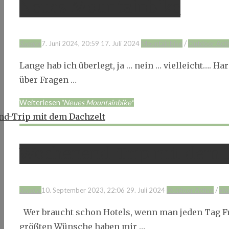
Neues Mountainbike
/
Sandra
7. Juni 2024, 20:59
17. Juli 2024
Mountainbike
Outdoor Acti
Lange hab ich überlegt, ja … nein … vielleicht…. Ha
über Fragen …
Weiterlesen
"Neues Mountainbike"
Wochenend-Trip mit dem 
/
Sandra
10. September 2023, 22:06
29. Juli 2024
Outdoor Active
Wa
Wer braucht schon Hotels, wenn man jeden Tag Fr
größten Wünsche haben mir …