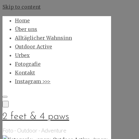
Skip to content
Home
Über uns
Alltäglicher Wahnsinn
Outdoor Active
Urbex
Fotografie
Kontakt
Instagram >>>
2 feet & 4 paws
Foto - Outdoor - Adventure