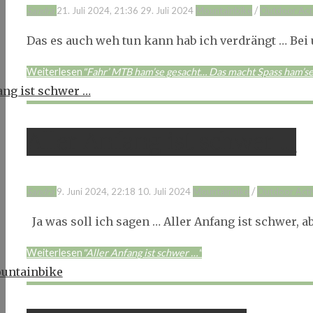
/
Sandra
21. Juli 2024, 21:36
29. Juli 2024
Mountainbike
Outdoor Act
Das es auch weh tun kann hab ich verdrängt … Bei 
Weiterlesen
"Fahr’ MTB ham’se gesacht… Das macht Spass ham’se
Aller Anfang ist schwer …
/
Sandra
9. Juni 2024, 22:18
10. Juli 2024
Mountainbike
Outdoor Acti
Ja was soll ich sagen … Aller Anfang ist schwer, 
Weiterlesen
"Aller Anfang ist schwer …"