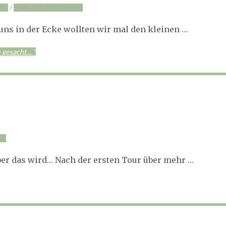
/
ive
Panik und Agoraphobie
uns in der Ecke wollten wir mal den kleinen …
 gesacht… "
ve
aber das wird… Nach der ersten Tour über mehr …