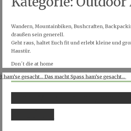
Kategorie:
Outdoor 
Wandern, Mountainbiken, Bushcraften, Backpacking
draußen sein generell.
Geht raus, haltet Euch fit und erlebt kleine und g
Haustür.
Don´t die at home
Fahr’ MTB ham’se gesacht
gesacht…