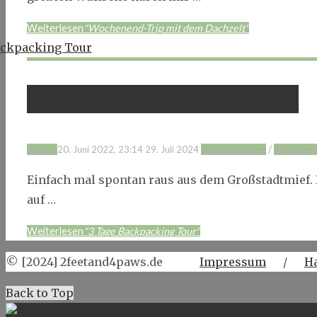
Weiterlesen
"Wochenend-Trip mit dem Dachzelt"
3 Tage Backpacking Tour
/
Sandra
20. Juni 2022, 23:14
29. Juli 2024
Outdoor Active
Wandern 
Einfach mal spontan raus aus dem Großstadtmief. 
auf …
Weiterlesen
"3 Tage Backpacking Tour"
© [2024] 2feetand4paws.de
Impressum
/
H
Back to Top