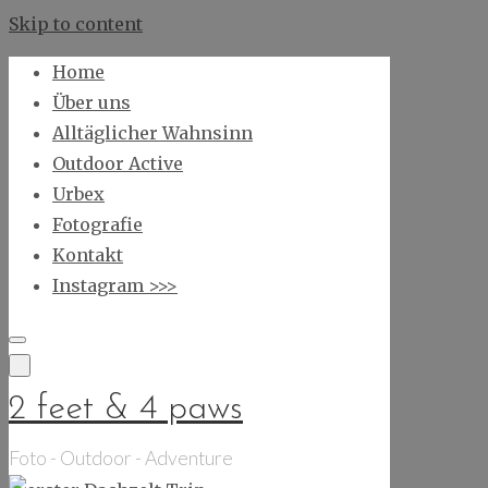
Skip to content
Home
Über uns
Alltäglicher Wahnsinn
Outdoor Active
Urbex
Fotografie
Kontakt
Instagram >>>
2 feet & 4 paws
Foto - Outdoor - Adventure