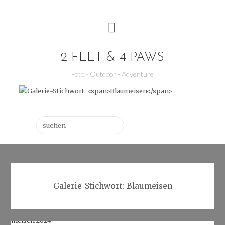
Skip
to
content
2 FEET & 4 PAWS
Foto - Outdoor - Adventure
Suchen
Galerie-Stichwort:
Blaumeisen