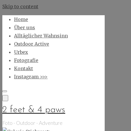
Skip to content
Home
Über uns
Alltäglicher Wahnsinn
Outdoor Active
Urbex
Fotografie
Kontakt
Instagram >>>
2 feet & 4 paws
Foto - Outdoor - Adventure