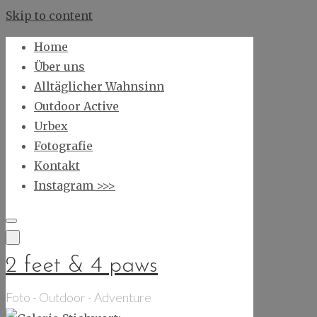
Skip to content
Home
Über uns
Alltäglicher Wahnsinn
Outdoor Active
Urbex
Fotografie
Kontakt
Instagram >>>
2 feet & 4 paws
Foto - Outdoor - Adventure