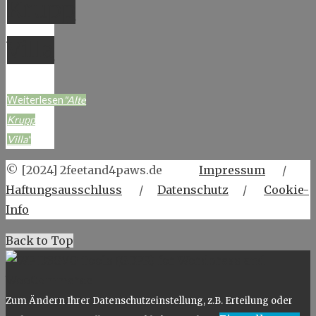
Krupp
Villa
Weiterlesen
"Alte
Krupp
Villa"
© [2024] 2feetand4paws.de
Impressum
/
Haftungsausschluss
/
Datenschutz
/
Cookie-
Info
Back to Top
Zum Ändern Ihrer Datenschutzeinstellung, z.B. Erteilung oder