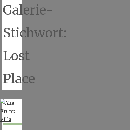
Galerie-
Stichwort:
Lost
Place