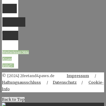
Alte
Krupp
Villa
Weiterlesen
"Alte
Krupp
Villa"
© [2024] 2feetand4paws.de
Impressum
/
Haftungsausschluss
/
Datenschutz
/
Cookie-
Info
Back to Top