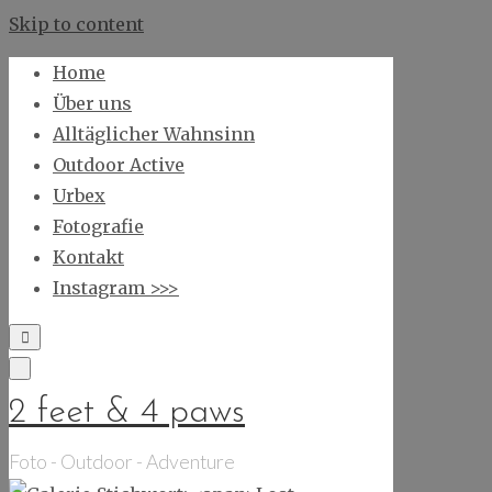
Skip to content
Home
Über uns
Alltäglicher Wahnsinn
Outdoor Active
Urbex
Fotografie
Kontakt
Instagram >>>
2 feet & 4 paws
Foto - Outdoor - Adventure