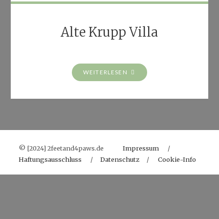
Alte Krupp Villa
"ALTE
WEITERLESEN
KRUPP
VILLA"
© [2024] 2feetand4paws.de
Impressum
/
Haftungsausschluss
/
Datenschutz
/
Cookie-Info