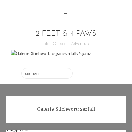
Skip
to
content
2 FEET & 4 PAWS
Foto - Outdoor - Adventure
Suchen
Galerie-Stichwort:
zerfall