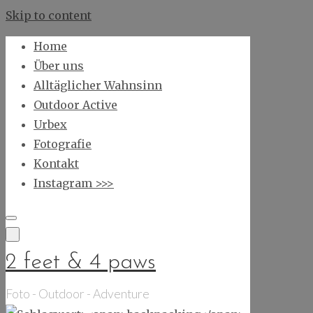
Skip to content
Home
Über uns
Alltäglicher Wahnsinn
Outdoor Active
Urbex
Fotografie
Kontakt
Instagram >>>
2 feet & 4 paws
Foto - Outdoor - Adventure