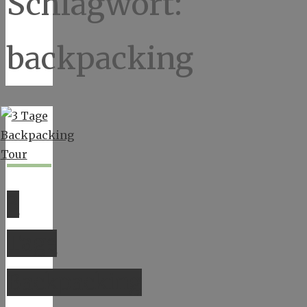
Schlagwort:
backpacking
3
Tage
Backpacking