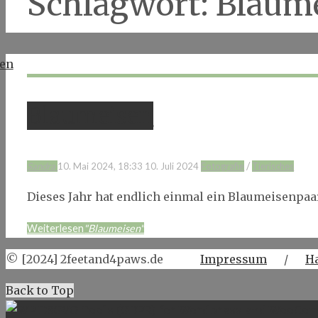
Schlagwort:
Blaum
Blaumeisen
/
Sandra
10. Mai 2024, 18:33
10. Juli 2024
Fotografie
Tierisches
Dieses Jahr hat endlich einmal ein Blaumeisenpaa
Weiterlesen
"Blaumeisen"
© [2024] 2feetand4paws.de
Impressum
/
H
Back to Top