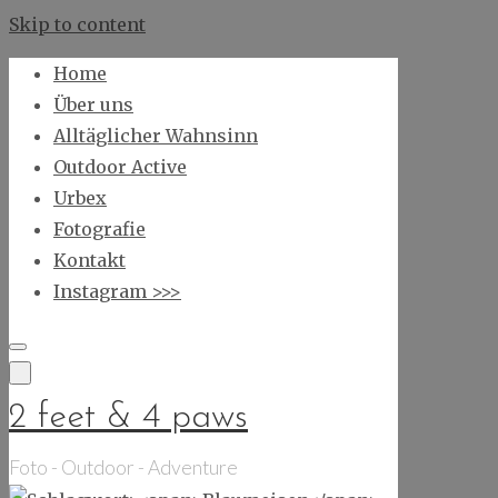
Skip to content
Home
Über uns
Alltäglicher Wahnsinn
Outdoor Active
Urbex
Fotografie
Kontakt
Instagram >>>
2 feet & 4 paws
Foto - Outdoor - Adventure