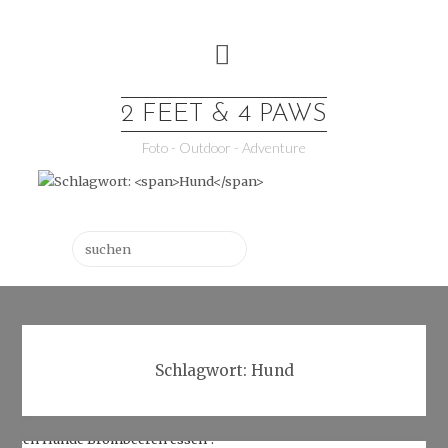
Skip
to
content
2 FEET & 4 PAWS
Foto - Outdoor - Adventure
Suchen
Schlagwort:
Hund