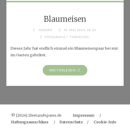
Blaumeisen
SANDRA
10. MAI 2024, 18:33
/
FOTOGRAFIE
TIERISCHES
Dieses Jahr hat endlich einmal ein Blaumeisenpaar bei mir
im Garten gebrütet.
"BLAUMEISEN"
WEITERLESEN
© [2024] 2feetand4paws.de
Impressum
/
Haftungsausschluss
/
Datenschutz
/
Cookie-Info