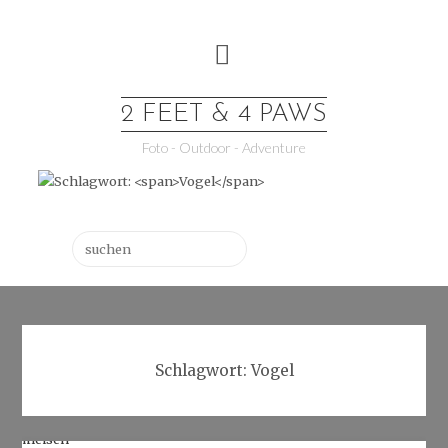
Skip
to
content
2 FEET & 4 PAWS
Foto - Outdoor - Adventure
Suchen
Schlagwort:
Vogel