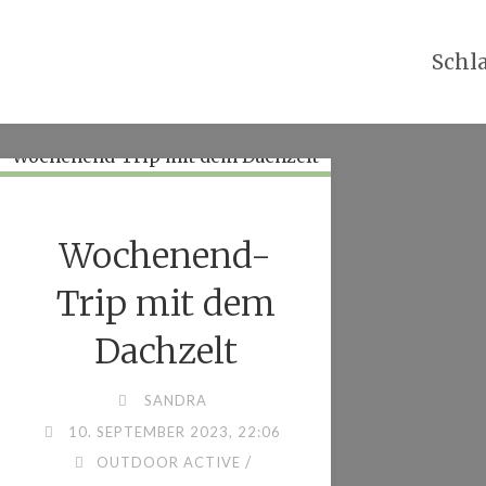
Skip
to
Schl
content
Wochenend-
Trip mit dem
Dachzelt
SANDRA
10. SEPTEMBER 2023, 22:06
/
OUTDOOR ACTIVE