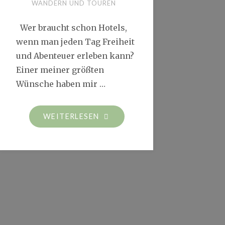
WANDERN UND TOUREN
Wer braucht schon Hotels,
wenn man jeden Tag Freiheit
und Abenteuer erleben kann?
Einer meiner größten
Wünsche haben mir …
"WOCHENEND-
WEITERLESEN
TRIP
MIT
DEM
DACHZELT"