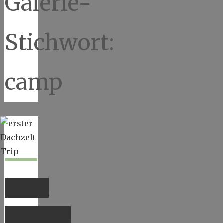
Galerie-
Stichwort:
camp
erster
Dachzelt