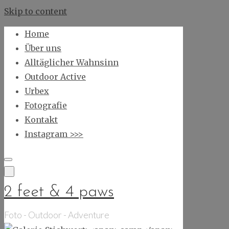
Skip to content
Home
Über uns
Alltäglicher Wahnsinn
Outdoor Active
Urbex
Fotografie
Kontakt
Instagram >>>
2 feet & 4 paws
Foto - Outdoor - Adventure