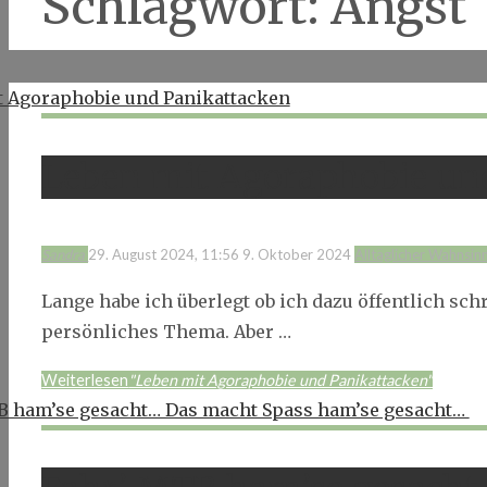
Schlagwort:
Angst
Leben mit Agoraphobie un
Sandra
29. August 2024, 11:56
9. Oktober 2024
Alltäglicher Wahnsin
Lange habe ich überlegt ob ich dazu öffentlich sch
persönliches Thema. Aber …
Weiterlesen
"Leben mit Agoraphobie und Panikattacken"