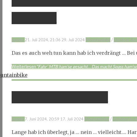
Fahr’ MTB ham’se gesacht
gesacht…
/
Sandra
21. Juli 2024, 21:36
29. Juli 2024
Mountainbike
Outdoor Act
Das es auch weh tun kann hab ich verdrängt … Bei 
Weiterlesen
"Fahr’ MTB ham’se gesacht… Das macht Spass ham’se
Neues Mountainbike
/
Sandra
7. Juni 2024, 20:59
17. Juli 2024
Mountainbike
Outdoor Acti
Lange hab ich überlegt, ja … nein … vielleicht…. Ha