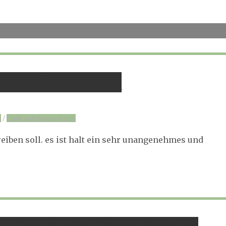
d Panikattacken
/
n
Panik und Agoraphobie
reiben soll. es ist halt ein sehr unangenehmes und