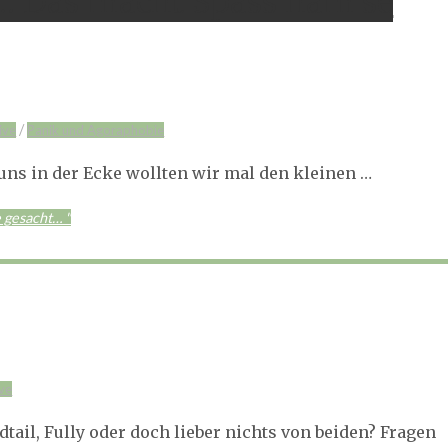
… Das macht Spass ham’se
/
ive
Panik und Agoraphobie
uns in der Ecke wollten wir mal den kleinen …
 gesacht… "
ve
rdtail, Fully oder doch lieber nichts von beiden? Fragen