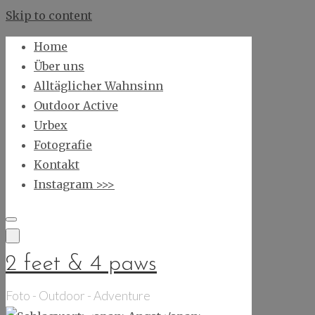
Skip to content
Home
Über uns
Alltäglicher Wahnsinn
Outdoor Active
Urbex
Fotografie
Kontakt
Instagram >>>
2 feet & 4 paws
Foto - Outdoor - Adventure